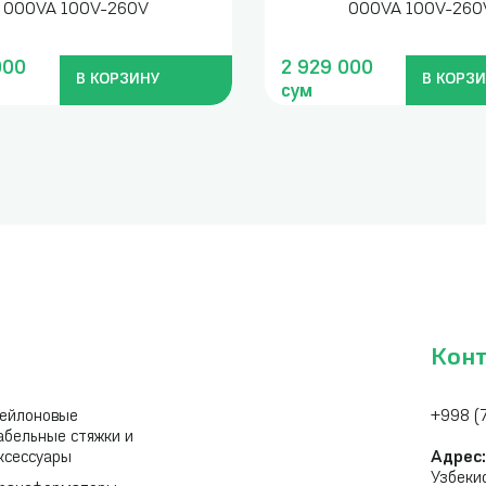
000VA 100V-260V
000VA 100V-260
000
2 929 000
В КОРЗИНУ
В КОРЗ
сум
Кон
ейлоновые
+998 (
абельные стяжки и
ксессуары
Адрес
Узбеки