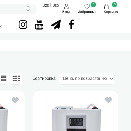
0
0
|
UZS
USD
Вход
Избранные
Корзина
ы
Сортировка: