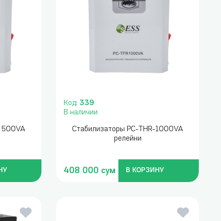
Код:
339
В наличии
- 500VA
Стабилизаторы PC-THR-1000VA
релейни
408 000 сум
НУ
В КОРЗИНУ