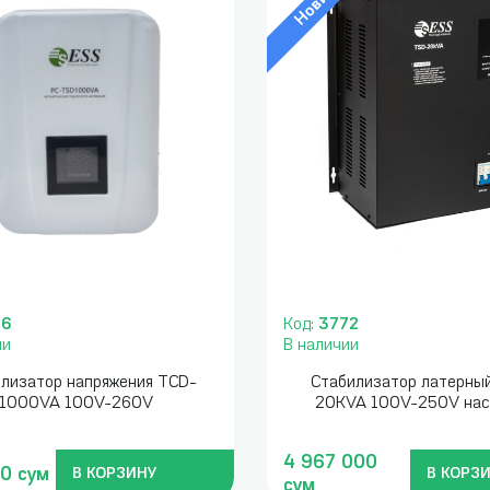
26
Код:
3772
ии
В наличии
лизатор напряжения TCD-
Стабилизатор латерны
1000VA 100V-260V
20КVA 100V-250V нас
4 967 000
0 сум
В КОРЗИНУ
В КОРЗ
сум