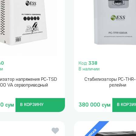
40
Код:
338
ии
В наличии
изатор напряжения PC-TSD
Стабилизаторы PC-THR
00 VA сервоприводный
релейни
0 сум
380 000 сум
В КОРЗИНУ
В КОРЗИ
Новинка