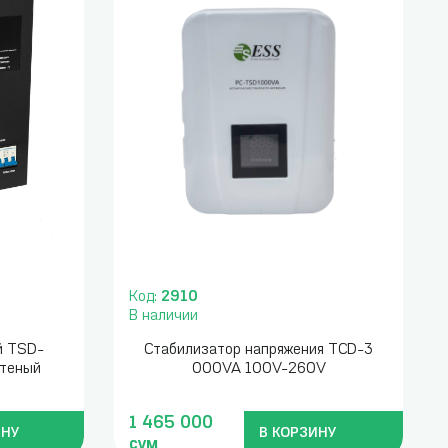
Код:
2910
В наличии
й TSD-
Стабилизатор напряжения TCD-3
теный
000VA 100V-260V
1 465 000
ИНУ
В КОРЗИНУ
сум