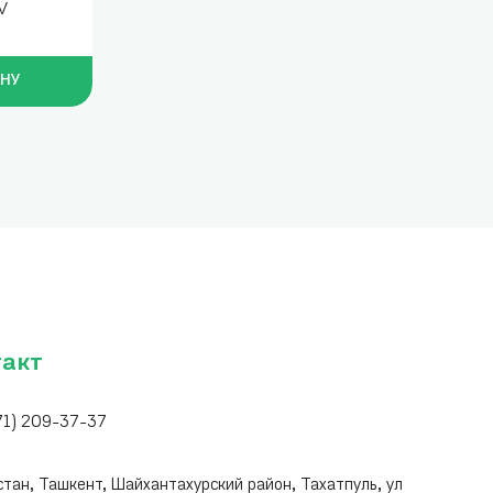
V
ИНУ
такт
71) 209-37-37
:
стан, Ташкент, Шайхантахурский район, Тахатпуль, ул