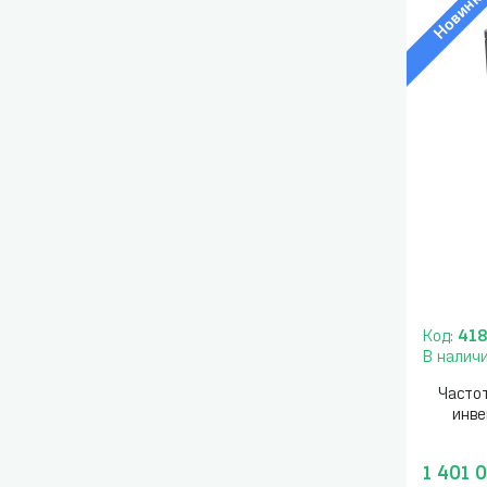
Новинк
Код:
41
В налич
Часто
инв
1 401 