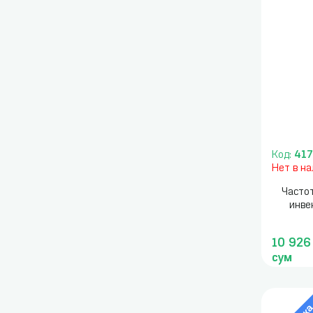
Код:
41
Нет в н
Часто
инве
10 926
сум