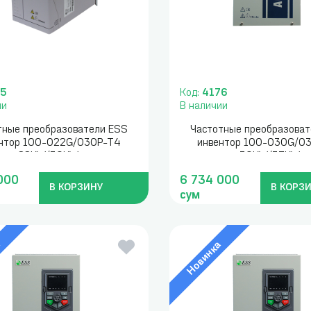
75
Код:
4176
ии
В наличии
тные преобразователи ESS
Частотные преобразоват
нтор 100-022G/030P-T4
инвентор 100-030G/0
22KW/30KW
30KW/37KW
000
6 734 000
В КОРЗИНУ
В КОРЗ
сум
а
Новинка