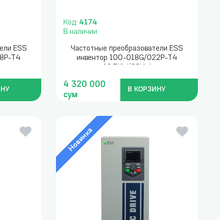
Код:
4174
В наличии
ели ESS
Частотные преобразователи ESS
18P-T4
инвентор 100-018G/022P-T4
18.5KW/22KW
4 320 000
ИНУ
В КОРЗИНУ
сум
Новинка