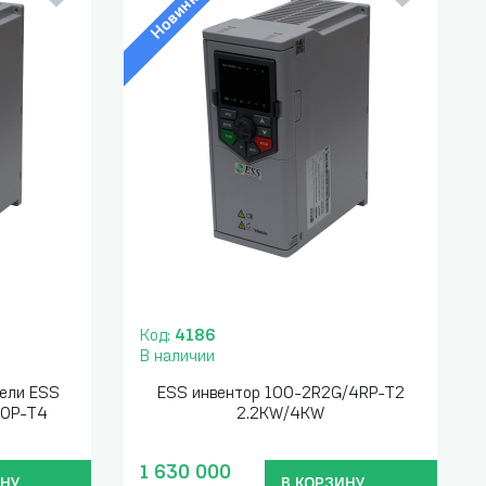
Новинка
Код:
4186
В наличии
ели ESS
ESS инвентор 100-2R2G/4RP-T2
R0P-T4
2.2KW/4KW
1 630 000
ИНУ
В КОРЗИНУ