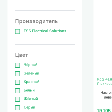
Производитель
ESS Electrical Solutions
Цвет
Чёрный
Зелёный
Код:
41
Красный
В налич
Белый
Часто
инв
Жёлтый
Серый
19 105