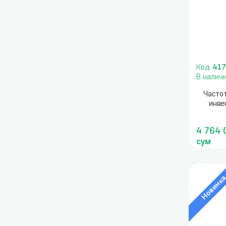
Код:
41
В налич
Часто
инве
4 764 
сум
Новинк