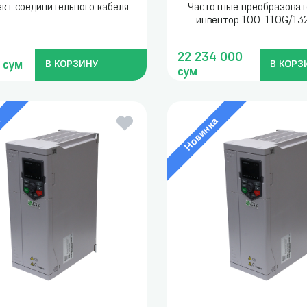
кт соединительного кабеля
Частотные преобразоват
инвентор 100-110G/13
22 234 000
 сум
В КОРЗИНУ
В КОРЗ
сум
а
Новинка