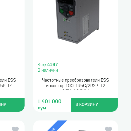
Код:
4167
В наличии
ели ESS
Частотные преобразователи ESS
55P-T4
инвентор 100-1R5G/2R2P-T2
1.5KW/2.2KW
1 401 000
ИНУ
В КОРЗИНУ
сум