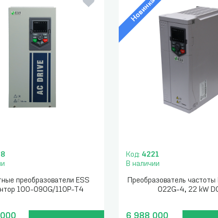
Новинка
88
Код:
4221
ии
В наличии
тные преобразователи ESS
Преобразователь частоты
ентор 100-090G/110P-T4
022G-4, 22 kW D
 000
6 988 000