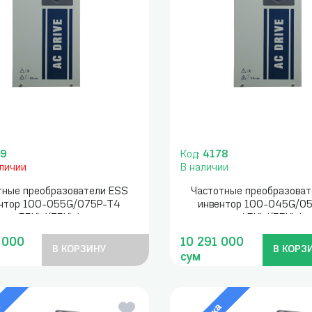
79
Код:
4178
аличии
В наличии
тные преобразователи ESS
Частотные преобразоват
нтор 100-055G/075P-T4
инвентор 100-045G/0
55KW/75KW
45KW/55KW
 000
10 291 000
В КОРЗИНУ
В КОРЗ
сум