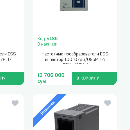
Код:
4180
В наличии
ели ESS
Частотные преобразователи ESS
37P-T4
инвентор 100-075G/093P-T4
75KW/93KW
12 706 000
ИНУ
В КОРЗИНУ
сум
Новинка