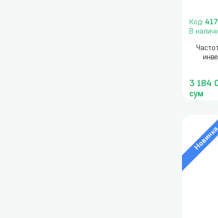
Код:
41
В налич
Часто
инв
3 184 
сум
Новинк