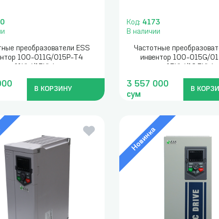
70
Код:
4173
ии
В наличии
тные преобразователи ESS
Частотные преобразоват
ентор 100-011G/015P-T4
инвентор 100-015G/0
11KW/15KW
15KW/18.5KW
000
3 557 000
В КОРЗИНУ
В КОРЗ
сум
а
Новинка