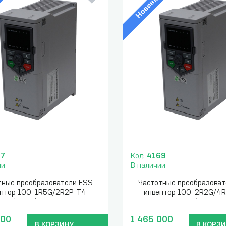
а
Новинка
87
Код:
4169
ии
В наличии
тные преобразователи ESS
Частотные преобразоват
ентор 100-1R5G/2R2P-T4
инвентор 100-2R2G/4
1.5KW/2.2KW
2.2KW/4.0KW
000
1 465 000
В КОРЗИНУ
В КОРЗ