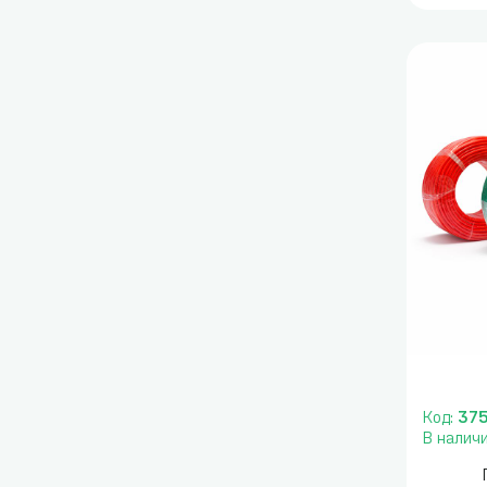
Код:
37
В налич