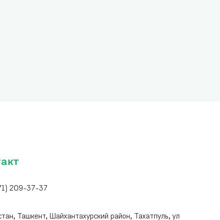
такт
71) 209-37-37
:
стан, Ташкент, Шайхантахурский район, Тахатпуль, ул