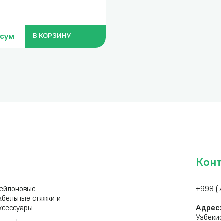
 сум
В КОРЗИНУ
Кон
ейлоновые
+998 (
абельные стяжки и
ксессуары
Адрес
Узбеки