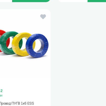
52
ии
Провод ПУГВ 1х6 ESS