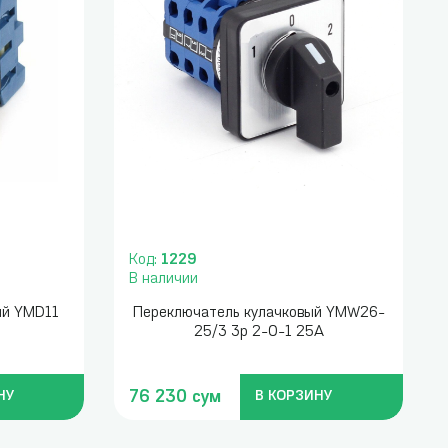
Код:
1229
В наличии
ый YMD11
Переключатель кулачковый YMW26-
25/3 3p 2-0-1 25А
76 230 сум
НУ
В КОРЗИНУ