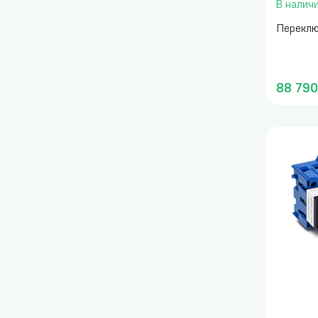
В налич
Переклю
88 790