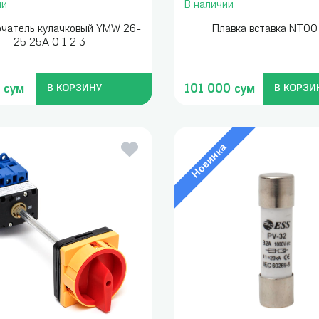
ии
В наличии
чатель кулачковый YMW 26-
Плавка вставка NT00
25 25A 0 1 2 3
 сум
101 000 сум
В КОРЗИНУ
В КОРЗИ
Новинка