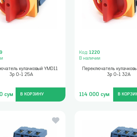
9
Код:
1220
ии
В наличии
ючатель кулачковый YMD11
Переключатель кулачков
3p 0-1 25А
3p 0-1 32А
0 сум
114 000 сум
В КОРЗИНУ
В КОРЗИ