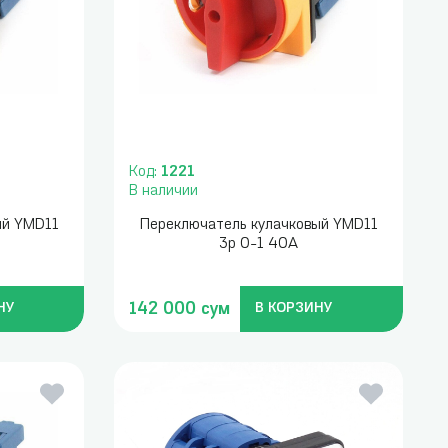
Код:
1221
В наличии
ый YMD11
Переключатель кулачковый YMD11
3p 0-1 40А
142 000 сум
НУ
В КОРЗИНУ