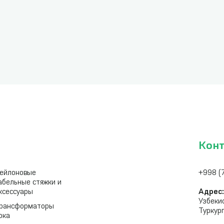
Кон
ейлоновые
+998 (
абельные стяжки и
ксессуары
Адрес
Узбеки
рансформаторы
Туркур
ока