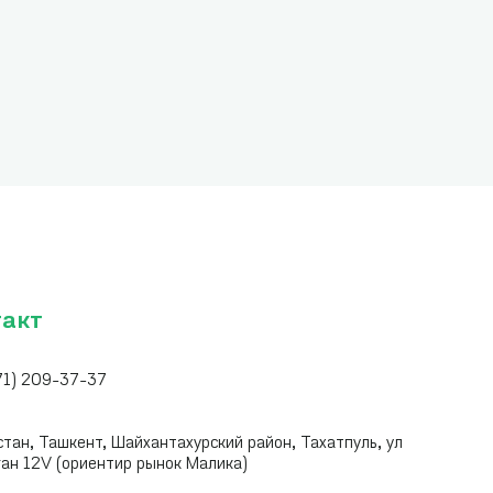
такт
71) 209-37-37
:
стан, Ташкент, Шайхантахурский район, Тахатпуль, ул
ган 12V (ориентир рынок Малика)