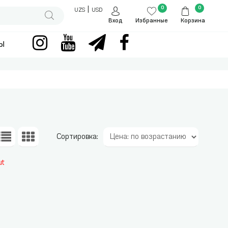
0
0
|
UZS
USD
Вход
Избранные
Корзина
ы
Сортировка:
ut