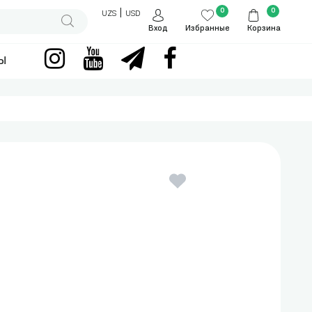
0
0
|
UZS
USD
Вход
Избранные
Корзина
ы